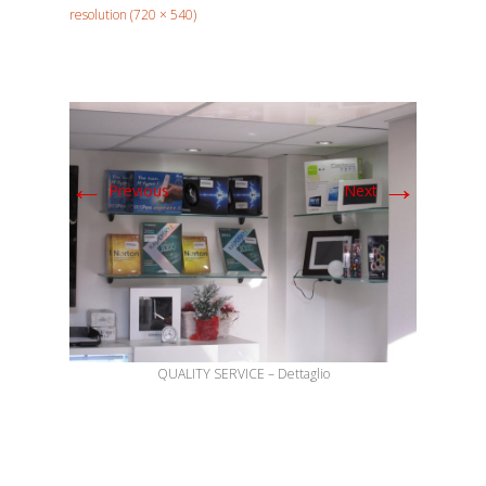
resolution (720 × 540)
←
→
Previous
Next
QUALITY SERVICE – Dettaglio