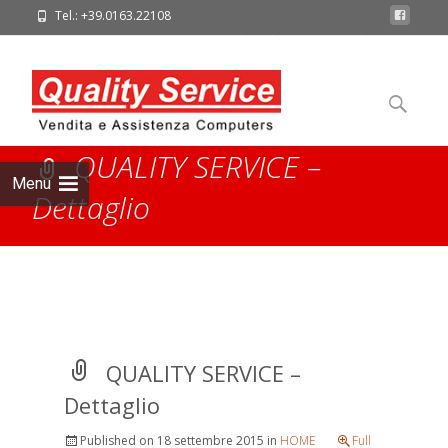
Tel.: +39.0163.22108
E-Mail: qualityservice@qualserv.it
Skip to
content
Search
for:
QUALITY SERVICE –
Menu
Dettaglio
QUALITY SERVICE
>
QUALITY SERVICE – Dettaglio
QUALITY SERVICE –
Dettaglio
Published on
18 settembre 2015
in
HOME
Full