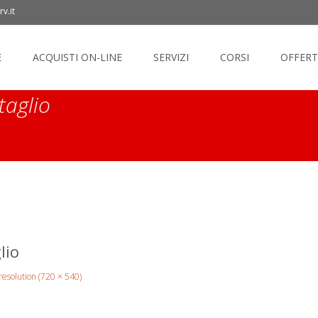
v.it
ontent
E
ACQUISTI ON-LINE
SERVIZI
CORSI
OFFERT
taglio
lio
 resolution (720 × 540)